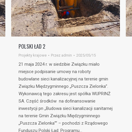
POLSKI ŁAD 2
Projekty krajowe
Przez
admin
2025/05/15
21 maja 2024 r. w siedzibie Związku miało
miejsce podpisanie umowy na roboty
budowlane sieci kanalizacyjnej na terenie gmin
Związku Międzygminnego „Puszcza Zielonka”.
Wykonawcą tego zakresu jest spółka WUPRINŻ
SA. Część środków na dofinansowanie
inwestycji pn „Budowa sieci kanalizacji sanitarnej
na terenie Gmin Związku Międzygminnego
„Puszcza Zielonka”” – pochodzi z Rządowego
Funduszu Polski Ład: Programu…