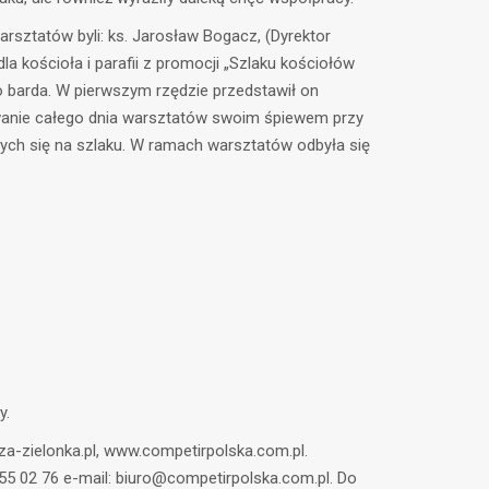
rsztatów byli: ks. Jarosław Bogacz, (Dyrektor
la kościoła i parafii z promocji „Szlaku kościołów
o barda. W pierwszym rzędzie przedstawił on
mowanie całego dnia warsztatów swoim śpiewem przy
ych się na szlaku. W ramach warsztatów odbyła się
y.
-zielonka.pl, www.competirpolska.com.pl.
855 02 76 e-mail: biuro@competirpolska.com.pl. Do