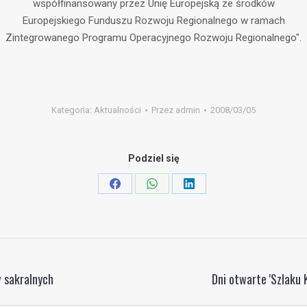
współfinansowany przez Unię Europejską ze środków
Europejskiego Funduszu Rozwoju Regionalnego w ramach
Zintegrowanego Programu Operacyjnego Rozwoju Regionalnego".
Kategoria:
Aktualności
Przez
admin
2008/03/05
Podziel się
Share
Share
Share
on
on
on
Facebook
WhatsApp
LinkedIn
 sakralnych
Dni otwarte 'Szlaku
Następny
wpis: