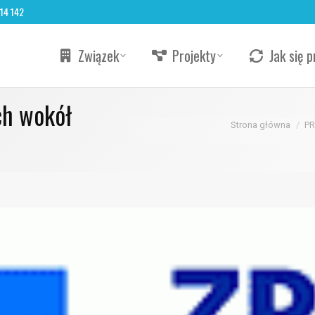
 14 142
Związek
Projekty
Jak się p
ch wokół
Jesteś tutaj:
Strona główna
P