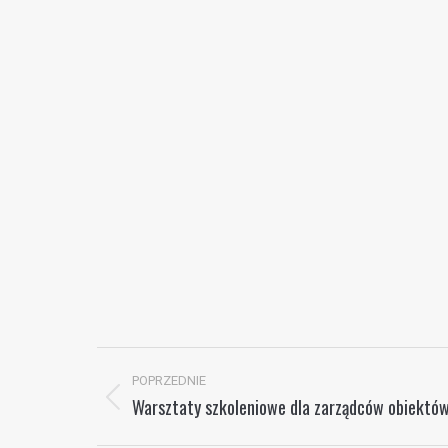
Nawigacja
POPRZEDNIE
wpisów
Warsztaty szkoleniowe dla zarządców obiektów
Poprzedni
wpis: