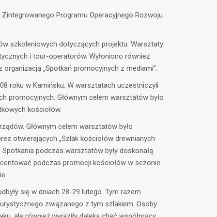
ów Zintegrowanego Programu Operacyjnego Rozwoju
tów szkoleniowych dotyczących projektu. Warsztaty
stycznych i tour-operatorów. Wyłoniono również
 organizacją „Spotkań promocyjnych z mediami”.
008 roku w Kamińsku. W warsztatach uczestniczyli
niach promocyjnych. Głównym celem warsztatów było
ytkowych kościołów.
morządów. Głównym celem warsztatów było
prez otwierających „Szlak kościołów drewnianych
8. Spotkania podczas warsztatów były doskonałą
procentować podczas promocji kościołów w sezonie
ie.
odbyły się w dniach 28-29 lutego. Tym razem
 turystycznego związanego z tym szlakiem. Osoby
ku, ale również wyraziły daleką chęć współpracy.