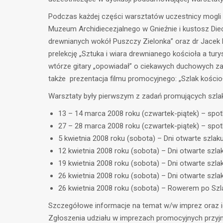
Podczas każdej części warsztatów uczestnicy mogli t
Muzeum Archidiecezjalnego w Gnieźnie i kustosz Diecez
drewnianych wokół Puszczy Zielonka” oraz dr Jacek 
prelekcję „Sztuka i wiara drewnianego kościoła a tu
wtórze gitary „opowiadał” o ciekawych duchowych za
także prezentacja filmu promocyjnego: „Szlak kości
Warsztaty były pierwszym z zadań promujących szlak
13 – 14 marca 2008 roku (czwartek-piątek) – spo
27 – 28 marca 2008 roku (czwartek-piątek) – spo
5 kwietnia 2008 roku (sobota) – Dni otwarte szla
12 kwietnia 2008 roku (sobota) – Dni otwarte szl
19 kwietnia 2008 roku (sobota) – Dni otwarte szl
26 kwietnia 2008 roku (sobota) – Dni otwarte szla
26 kwietnia 2008 roku (sobota) – Rowerem po Szl
Szczegółowe informacje na temat w/w imprez oraz i
Zgłoszenia udziału w imprezach promocyjnych przyjmu