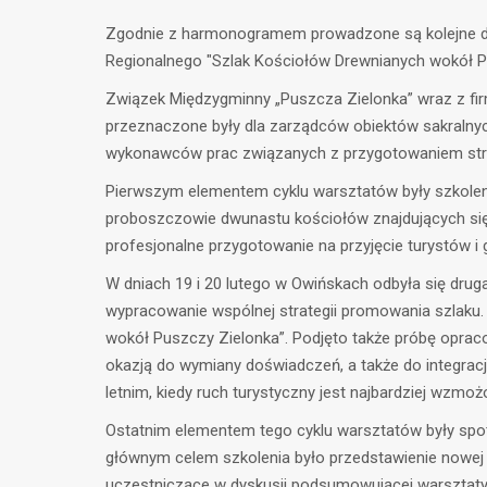
Zgodnie z harmonogramem prowadzone są kolejne dz
Regionalnego "Szlak Kościołów Drewnianych wokół P
Związek Międzygminny „Puszcza Zielonka” wraz z fir
przeznaczone były dla zarządców obiektów sakralnych
wykonawców prac związanych z przygotowaniem stron
Pierwszym elementem cyklu warsztatów były szkoleni
proboszczowie dwunastu kościołów znajdujących się 
profesjonalne przygotowanie na przyjęcie turystów 
W dniach 19 i 20 lutego w Owińskach odbyła się dr
wypracowanie wspólnej strategii promowania szlaku.
wokół Puszczy Zielonka”. Podjęto także próbę oprac
okazją do wymiany doświadczeń, a także do integrac
letnim, kiedy ruch turystyczny jest najbardziej wzm
Ostatnim elementem tego cyklu warsztatów były spot
głównym celem szkolenia było przedstawienie nowej 
uczestniczące w dyskusji podsumowującej warsztaty 