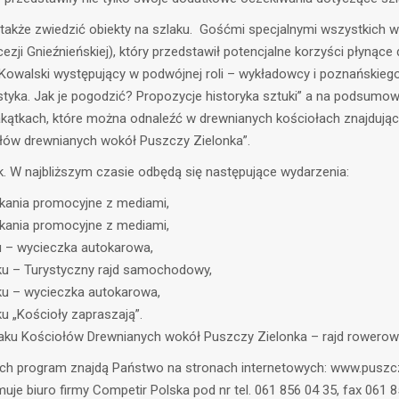
akże zwiedzić obiekty na szlaku. Gośćmi specjalnymi wszystkich wa
ji Gnieźnieńskiej), który przedstawił potencjalne korzyści płynące d
Kowalski występujący w podwójnej roli – wykładowcy i poznańskieg
rystyka. Jak je pogodzić? Propozycje historyka sztuki” a na podsu
kątkach, które można odnaleźć w drewnianych kościołach znajdując
ołów drewnianych wokół Puszczy Zielonka”.
. W najbliższym czasie odbędą się następujące wydarzenia:
tkania promocyjne z mediami,
tkania promocyjne z mediami,
ku – wycieczka autokarowa,
aku – Turystyczny rajd samochodowy,
aku – wycieczka autokarowa,
ku „Kościoły zapraszają”.
aku Kościołów Drewnianych wokół Puszczy Zielonka – rajd rowerow
ch program znajdą Państwo na stronach internetowych: www.puszcza
je biuro firmy Competir Polska pod nr tel. 061 856 04 35, fax 061 