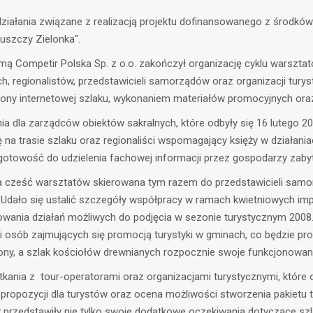
iałania związane z realizacją projektu dofinansowanego z środk
uszczy Zielonka".
mą Competir Polska Sp. z o.o. zakończył organizację cyklu warszta
, regionalistów, przedstawicieli samorządów oraz organizacji tury
y internetowej szlaku, wykonaniem materiałów promocyjnych oraz
a dla zarządców obiektów sakralnych, które odbyły się 16 lutego 2
na trasie szlaku oraz regionaliści wspomagający księży w działa
i gotowość do udzielenia fachowej informacji przez gospodarzy zab
uga cześć warsztatów skierowana tym razem do przedstawicieli sa
 Udało się ustalić szczegóły współpracy w ramach kwietniowych im
owania działań możliwych do podjęcia w sezonie turystycznym 200
ji osób zajmujących się promocją turystyki w gminach, co będzie 
ożony, a szlak kościołów drewnianych rozpocznie swoje funkcjonowan
kania z tour-operatorami oraz organizacjami turystycznymi, które 
propozycji dla turystów oraz ocena możliwości stworzenia pakietu
przedstawiły nie tylko swoje dodatkowe oczekiwania dotyczące szla