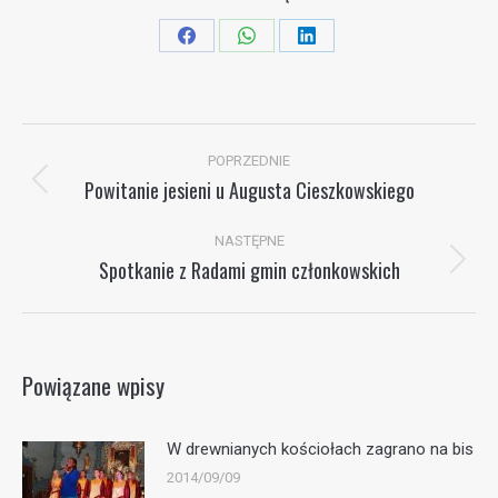
Share
Share
Share
on
on
on
Facebook
WhatsApp
LinkedIn
Nawigacja
POPRZEDNIE
wpisów
Powitanie jesieni u Augusta Cieszkowskiego
Poprzedni
wpis:
NASTĘPNE
Spotkanie z Radami gmin członkowskich
Następny
wpis:
Powiązane wpisy
W drewnianych kościołach zagrano na bis
2014/09/09