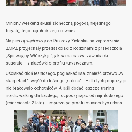
Miniony weekend skusił słoneczną pogodą niejednego
turystę, tego najmłodszego również….
Na pieszą wędrówkę do Puszczy Zielonka, na zaproszenie
ZMPZ przyjechały przedszkolaki z Rodzinami z przedszkola
„Śpiewający Włóczykije”, jak sama nazwa zawadiacko
sugeruje – z placówki o profilu turystycznym.
Uściskać dłoń leśniczego, pogłaskać lisa, znaleźć drzewo „w
skarpetach”, wejść do leśnego „salonu”… – dla tych propozycji
nie brakowało ochotników. A jeśli dodać jeszcze trening
nordic walking dla każdego, rozpoczynając od najmłodszego
(miał niecałe 2 lata) – impreza po prostu musiała być udana.