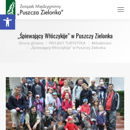
Otwórz pasek narzędzi
„Śpiewający Włóczykije” w Puszczy Zielonka
Jesteś tutaj:
Strona główna
PROJEKT TURYSTYKA
Aktualności
„Śpiewający Włóczykije” w Puszczy Zielonka