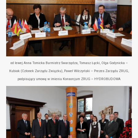
od lewej Anna Tomicka Burmistrz Swarzędza, Tomasz Łęcki, Olga Godynicka –
Kubiak (Członek Zarządu Związku), Paweł Wilczyński – Prezes Zarządu ZRUG,
podpisujący umowę w imieniu Konsorcjum ZRUG – HYDROBUDOWA