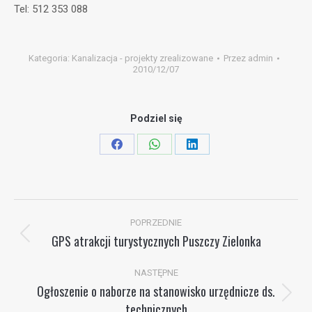
Tel: 512 353 088
Kategoria:
Kanalizacja - projekty zrealizowane
Przez
admin
2010/12/07
Podziel się
Share
Share
Share
on
on
on
Facebook
WhatsApp
LinkedIn
Nawigacja
POPRZEDNIE
wpisów
GPS atrakcji turystycznych Puszczy Zielonka
Poprzedni
wpis:
NASTĘPNE
Ogłoszenie o naborze na stanowisko urzędnicze ds.
Następny
technicznych