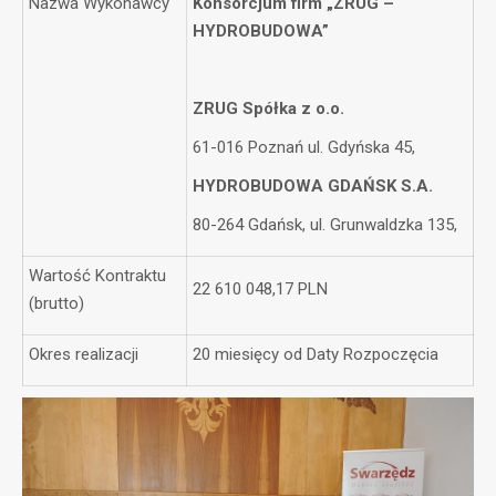
Nazwa Wykonawcy
Konsorcjum firm „ZRUG –
HYDROBUDOWA”
ZRUG Spółka z o.o.
61-016 Poznań ul. Gdyńska 45,
HYDROBUDOWA GDAŃSK S.A.
80-264 Gdańsk, ul. Grunwaldzka 135,
Wartość Kontraktu
22 610 048,17 PLN
(brutto)
Okres realizacji
20 miesięcy od Daty Rozpoczęcia