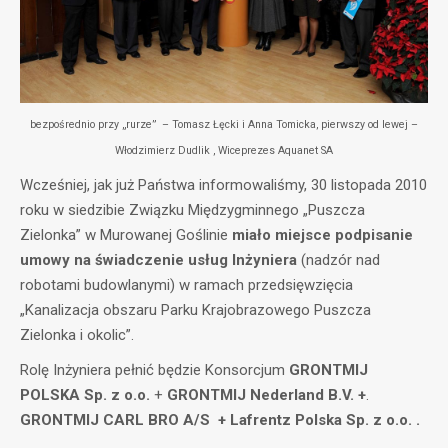
bezpośrednio przy „rurze” – Tomasz Łęcki i Anna Tomicka, pierwszy od lewej –
Włodzimierz Dudlik , Wiceprezes Aquanet SA
Wcześniej, jak już Państwa informowaliśmy, 30 listopada 2010
roku w siedzibie Związku Międzygminnego „Puszcza
Zielonka” w Murowanej Goślinie
miało miejsce podpisanie
umowy na świadczenie usług Inżyniera
(nadzór nad
robotami budowlanymi) w ramach przedsięwzięcia
„Kanalizacja obszaru Parku Krajobrazowego Puszcza
Zielonka i okolic”.
Rolę Inżyniera pełnić będzie Konsorcjum
GRONTMIJ
POLSKA Sp. z o.o.
+
GRONTMIJ Nederland B.V. +
.
GRONTMIJ CARL BRO A/S + Lafrentz Polska Sp. z o.o. .