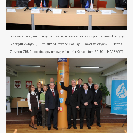
przekazanie egzemplarzy podpisanej umowy – Tomasz Łęcki (Przewodniczący
Zarządu Związku, Burmistrz Murowane Gośliny) i Paweł Wilczyński – Prezes
Zarządu ZRUG, podpisujący umowę w imieniu Konsorcjum ZRUG – HARBART)