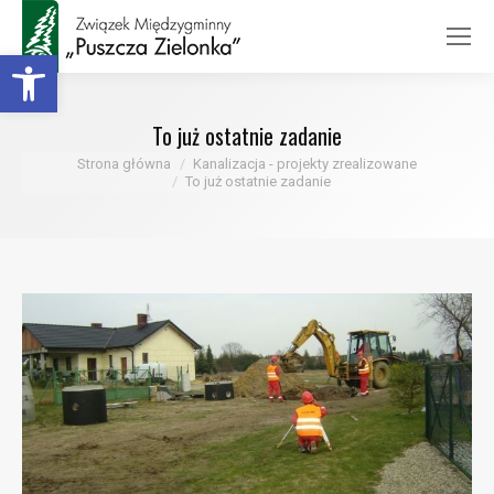
Otwórz pasek narzędzi
To już ostatnie zadanie
Jesteś tutaj:
Strona główna
Kanalizacja - projekty zrealizowane
To już ostatnie zadanie