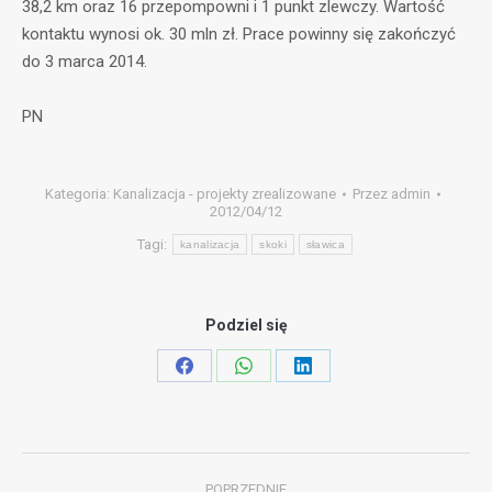
38,2 km oraz 16 przepompowni i 1 punkt zlewczy. Wartość
kontaktu wynosi ok. 30 mln zł. Prace powinny się zakończyć
do 3 marca 2014.
PN
Kategoria:
Kanalizacja - projekty zrealizowane
Przez
admin
2012/04/12
Tagi:
kanalizacja
skoki
sławica
Podziel się
Share
Share
Share
on
on
on
Facebook
WhatsApp
LinkedIn
Nawigacja
POPRZEDNIE