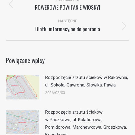
wpisów
ROWEROWE POWITANIE WIOSNY!
Poprzedni
wpis:
NASTĘPNE
Ulotki informacyjne do pobrania
Następny
wpis:
Powiązane wpisy
Rozpoczęcie zrzutu ścieków w Rakownia,
ul. Sokoła, Gawrona, Słowika, Pawia
2026/02/03
Rozpoczęcie zrzutu ścieków
w Paczkowo, ul. Kalafiorowa,
Pomidorowa, Marchewkowa, Groszkowa,
Koperkowa