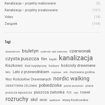
Kanalizacja – projekty realizowane
(5)
Kanalizacja – projekty zrealizowane
(161)
Video
(14)
Związek
(154)
Tagi
biuletyn
czerwonak
absolutorium
cysterski rajd rowerowy
kanalizacja
czysta puszcza
film
kajaki
Kiszkowo
kościoły drewniane
klub turystyczny
konkurs
Lato z przewodnikiem
lato
murowana goślina
miękowo
mtb
nordic walking
Noc Kościołów Drewnianych
pobiedziska
praca
OBIEKTYWNA ZIELONKA
powiat poznański
puszcza zielonka
rower
puszcza wpuszcza
PZII
rajd
rozruchy
skd
skoki
stawy kiszkowskie
spotkanie