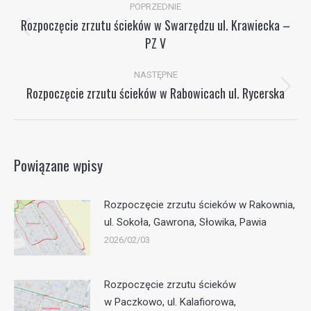
POPRZEDNIE
wpisów
Rozpoczęcie zrzutu ścieków w Swarzędzu ul. Krawiecka –
Poprzedni
PZ V
wpis:
NASTĘPNE
Rozpoczęcie zrzutu ścieków w Rabowicach ul. Rycerska
Następny
wpis:
Powiązane wpisy
Rozpoczęcie zrzutu ścieków w Rakownia,
ul. Sokoła, Gawrona, Słowika, Pawia
2026/02/03
Rozpoczęcie zrzutu ścieków
w Paczkowo, ul. Kalafiorowa,