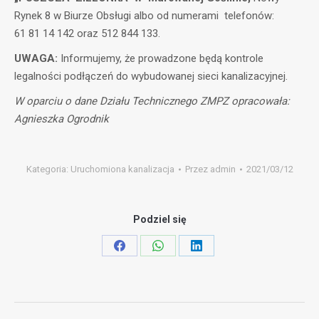
Rynek 8 w Biurze Obsługi albo od numerami telefonów:
61 81 14 142 oraz 512 844 133.
UWAGA:
Informujemy, że prowadzone będą kontrole
legalności podłączeń do wybudowanej sieci kanalizacyjnej.
W oparciu o dane Działu Technicznego ZMPZ opracowała:
Agnieszka Ogrodnik
Kategoria:
Uruchomiona kanalizacja
Przez
admin
2021/03/12
Podziel się
Share
Share
Share
on
on
on
Facebook
WhatsApp
LinkedIn
Nawigacja