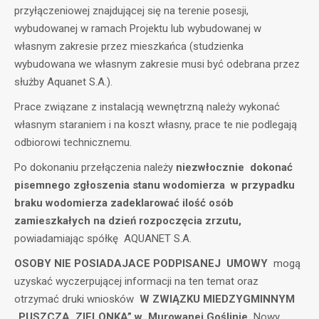
przyłączeniowej znajdującej się na terenie posesji,
wybudowanej w ramach Projektu lub wybudowanej w
własnym zakresie przez mieszkańca (studzienka
wybudowana we własnym zakresie musi być odebrana przez
służby Aquanet S.A.).
Prace związane z instalacją wewnętrzną należy wykonać
własnym staraniem i na koszt własny, prace te nie podlegają
odbiorowi technicznemu.
Po dokonaniu przełączenia należy
niezwłocznie dokonać
pisemnego zgłoszenia stanu wodomierza w przypadku
braku wodomierza zadeklarować ilość osób
zamieszkałych na dzień rozpoczęcia zrzutu,
powiadamiając spółkę AQUANET S.A.
OSOBY NIE POSIADAJACE PODPISANEJ UMOWY
mogą
uzyskać wyczerpującej informacji na ten temat oraz
otrzymać druki wniosków
W ZWIĄZKU MIEDZYGMINNYM
„PUSZCZA ZIELONKA” w Murowanej Goślinie,
Nowy