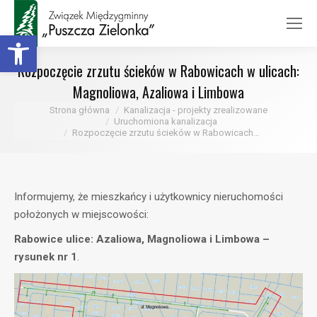
Otwórz pasek narzędzi
Rozpoczęcie zrzutu ścieków w Rabowicach w ulicach:
Magnoliowa, Azaliowa i Limbowa
Jesteś tutaj:
Strona główna
Kanalizacja - projekty zrealizowane
Uruchomiona kanalizacja
Rozpoczęcie zrzutu ścieków w Rabowicach…
Informujemy, że mieszkańcy i użytkownicy nieruchomości
położonych w miejscowości:
Rabowice ulice: Azaliowa, Magnoliowa i Limbowa –
rysunek nr 1
.