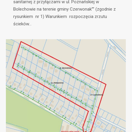
sanitarnej z przyłączami w ul. Poznańskiej w
Bolechowie na terenie gminy Czerwonak”” (zgodnie z
rysunkiem nr 1) Warunkiem rozpoczęcia zrzutu
ścieków…