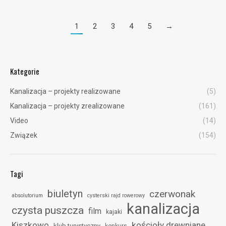
1
2
3
4
5
→
Kategorie
Kanalizacja – projekty realizowane
(5)
Kanalizacja – projekty zrealizowane
(161)
Video
(14)
Związek
(154)
Tagi
biuletyn
czerwonak
absolutorium
cysterski rajd rowerowy
kanalizacja
czysta puszcza
film
kajaki
Kiszkowo
kościoły drewniane
klub turystyczny