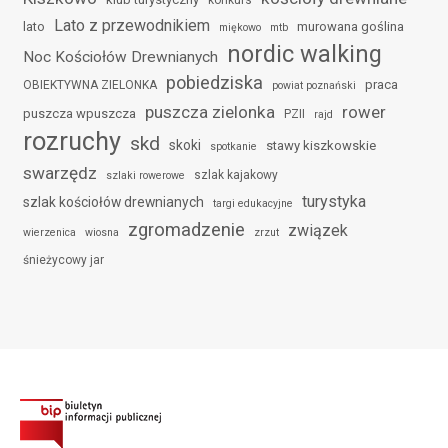
konkurs
Lato z przewodnikiem
lato
murowana goślina
miękowo
mtb
nordic walking
Noc Kościołów Drewnianych
pobiedziska
praca
OBIEKTYWNA ZIELONKA
powiat poznański
puszcza zielonka
rower
puszcza wpuszcza
PZII
rajd
rozruchy
skd
skoki
stawy kiszkowskie
spotkanie
swarzędz
szlak kajakowy
szlaki rowerowe
turystyka
szlak kościołów drewnianych
targi edukacyjne
zgromadzenie
związek
wierzenica
wiosna
zrzut
śnieżycowy jar