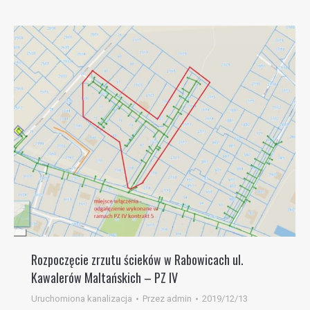
Rozpoczęcie zrzutu ścieków w Rabowicach ul.
Kawalerów Maltańskich – PZ IV
Uruchomiona kanalizacja
Przez
admin
2019/12/13