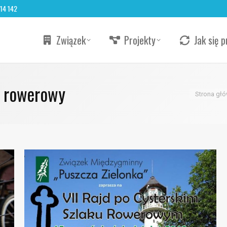
 14 142
Związek
Projekty
Jak się p
d rowerowy
Jesteś tutaj
Strona gł