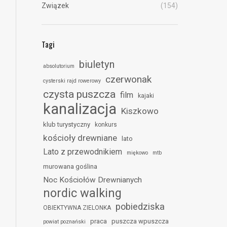
Związek
(154)
Tagi
biuletyn
absolutorium
czerwonak
cysterski rajd rowerowy
czysta puszcza
film
kajaki
kanalizacja
Kiszkowo
klub turystyczny
konkurs
kościoły drewniane
lato
Lato z przewodnikiem
miękowo
mtb
murowana goślina
Noc Kościołów Drewnianych
nordic walking
pobiedziska
OBIEKTYWNA ZIELONKA
praca
puszcza wpuszcza
powiat poznański