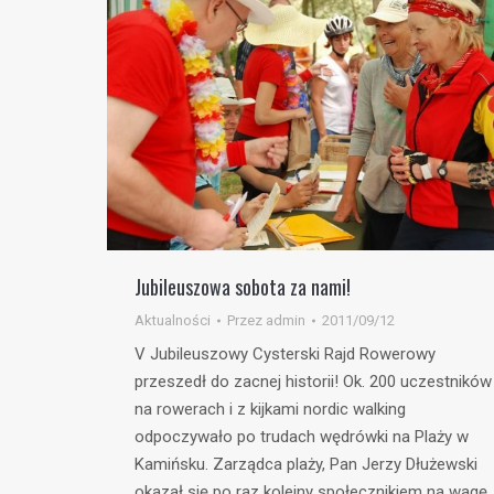
Jubileuszowa sobota za nami!
Aktualności
Przez
admin
2011/09/12
V Jubileuszowy Cysterski Rajd Rowerowy
przeszedł do zacnej historii! Ok. 200 uczestników
na rowerach i z kijkami nordic walking
odpoczywało po trudach wędrówki na Plaży w
Kamińsku. Zarządca plaży, Pan Jerzy Dłużewski
okazał się po raz kolejny społecznikiem na wagę