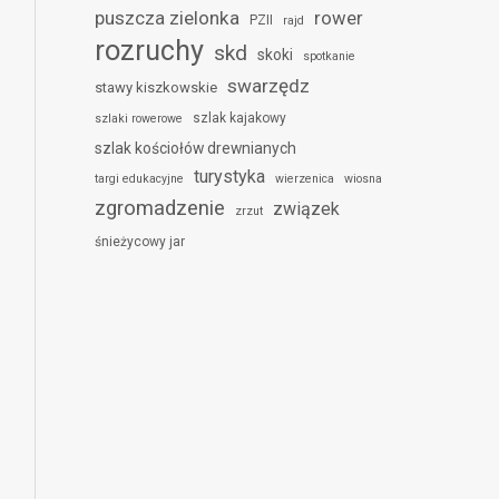
puszcza zielonka
rower
PZII
rajd
rozruchy
skd
skoki
spotkanie
swarzędz
stawy kiszkowskie
szlak kajakowy
szlaki rowerowe
szlak kościołów drewnianych
turystyka
targi edukacyjne
wierzenica
wiosna
zgromadzenie
związek
zrzut
śnieżycowy jar