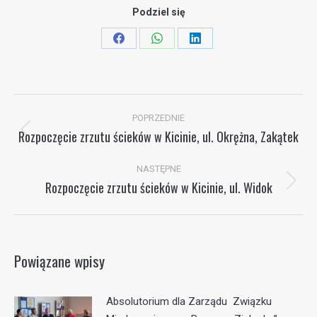
Podziel się
Share
Share
Share
on
on
on
Facebook
WhatsApp
LinkedIn
Nawigacja
POPRZEDNIE
wpisów
Rozpoczęcie zrzutu ścieków w Kicinie, ul. Okrężna, Zakątek
Poprzedni
wpis:
NASTĘPNE
Rozpoczęcie zrzutu ścieków w Kicinie, ul. Widok
Następny
wpis:
Powiązane wpisy
Absolutorium dla Zarządu Związku