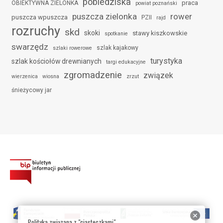
pobiedziska
praca
OBIEKTYWNA ZIELONKA
powiat poznański
puszcza zielonka
rower
puszcza wpuszcza
PZII
rajd
rozruchy
skd
skoki
stawy kiszkowskie
spotkanie
swarzędz
szlak kajakowy
szlaki rowerowe
turystyka
szlak kościołów drewnianych
targi edukacyjne
zgromadzenie
związek
wierzenica
wiosna
zrzut
śnieżycowy jar
Polityka związana z "ciasteczkami"