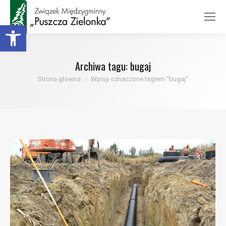
Otwórz pasek narzędzi
Archiwa tagu:
bugaj
Jesteś tutaj:
Strona główna
Wpisy oznaczone tagiem "bugaj"