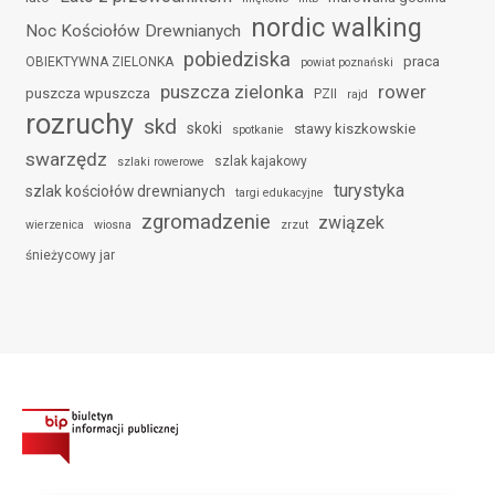
nordic walking
Noc Kościołów Drewnianych
pobiedziska
praca
OBIEKTYWNA ZIELONKA
powiat poznański
puszcza zielonka
rower
puszcza wpuszcza
PZII
rajd
rozruchy
skd
skoki
stawy kiszkowskie
spotkanie
swarzędz
szlak kajakowy
szlaki rowerowe
turystyka
szlak kościołów drewnianych
targi edukacyjne
zgromadzenie
związek
wierzenica
wiosna
zrzut
śnieżycowy jar