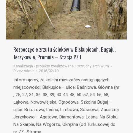
Rozpoczęcie zrzutu ścieków w Biskupicach, Bugaju,
Jerzykowie, Promnie – Stacja PZ I
Kanalizacja - projekty zrealizowane
,
Rozruchy archiwum
Przez
admin
2016/02/10
Informujemy, że kolejni mieszańcy następujących
miejscowości: Biskupice – ulice: Baśniowa, Główna (nr
, 25, 27, 31, 36, 38, 39, 40-44, 48, 50-52, 54, 56, 58,
Łąkowa, Nowowiejska, Ogrodowa, Szkolna Bugaj –
ulice: Brzozowa, Leśna, Limbowa, Sosnowa, Zaciszna
Jerzykowo – Agatowa, Diamentowa, Leśna, Na Stoku,
Na Skarpie, Na Wzgórzu, Okrężna (od Turkusowej do
nr 77), Stroma,…