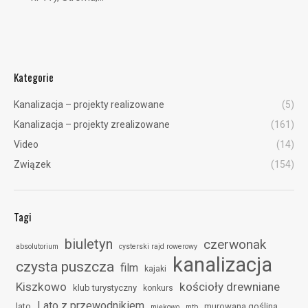
Kategorie
Kanalizacja – projekty realizowane
(5)
Kanalizacja – projekty zrealizowane
(161)
Video
(14)
Związek
(154)
Tagi
biuletyn
czerwonak
absolutorium
cysterski rajd rowerowy
kanalizacja
czysta puszcza
film
kajaki
Kiszkowo
kościoły drewniane
klub turystyczny
konkurs
Lato z przewodnikiem
lato
murowana goślina
miękowo
mtb