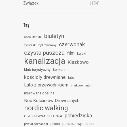
Związek
(154)
Tagi
biuletyn
absolutorium
czerwonak
cysterski rajd rowerowy
czysta puszcza
film
kajaki
kanalizacja
Kiszkowo
klub turystyczny
konkurs
kościoły drewniane
lato
Lato z przewodnikiem
miękowo
mtb
murowana goślina
Noc Kościołów Drewnianych
nordic walking
pobiedziska
OBIEKTYWNA ZIELONKA
praca
puszcza wpuszcza
powiat poznański