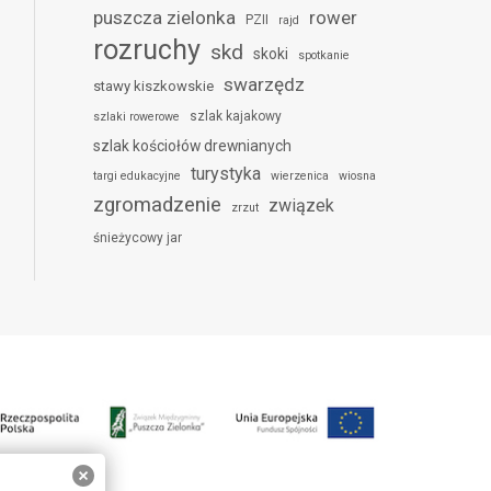
puszcza zielonka
rower
PZII
rajd
rozruchy
skd
skoki
spotkanie
swarzędz
stawy kiszkowskie
szlak kajakowy
szlaki rowerowe
szlak kościołów drewnianych
turystyka
targi edukacyjne
wierzenica
wiosna
zgromadzenie
związek
zrzut
śnieżycowy jar