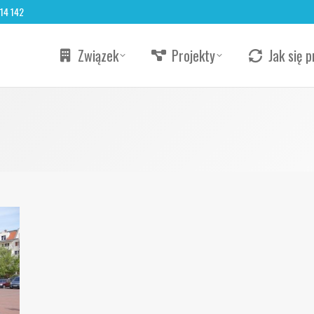
 14 142
Związek
Projekty
Jak się p