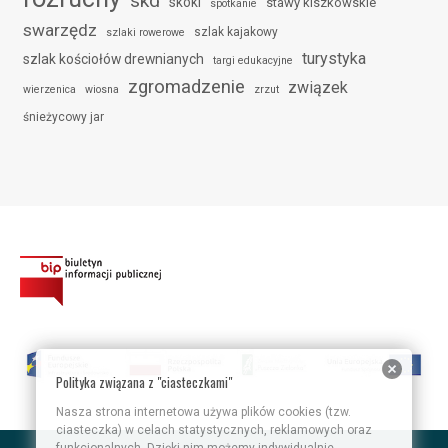
skd
skoki
stawy kiszkowskie
spotkanie
swarzędz
szlak kajakowy
szlaki rowerowe
turystyka
szlak kościołów drewnianych
targi edukacyjne
zgromadzenie
związek
wierzenica
wiosna
zrzut
śnieżycowy jar
Polityka związana z "ciasteczkami"
Nasza strona internetowa używa plików cookies (tzw.
ciasteczka) w celach statystycznych, reklamowych oraz