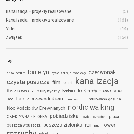
Kanalizacja – projekty realizowane
(5)
Kanalizacja – projekty zrealizowane
(161)
Video
(14)
Związek
(154)
Tagi
biuletyn
czerwonak
absolutorium
cysterski rajd rowerowy
kanalizacja
czysta puszcza
film
kajaki
Kiszkowo
kościoły drewniane
klub turystyczny
konkurs
Lato z przewodnikiem
lato
murowana goślina
miękowo
mtb
nordic walking
Noc Kościołów Drewnianych
pobiedziska
praca
OBIEKTYWNA ZIELONKA
powiat poznański
puszcza zielonka
rower
puszcza wpuszcza
PZII
rajd
rozruchy