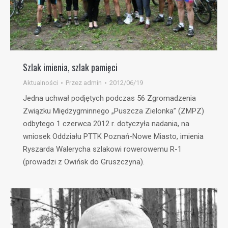
Szlak imienia, szlak pamięci
Aktualności
Przez
admin
2012/06/19
Jedna uchwał podjętych podczas 56 Zgromadzenia
Związku Międzygminnego „Puszcza Zielonka” (ZMPZ)
odbytego 1 czerwca 2012 r. dotyczyła nadania, na
wniosek Oddziału PTTK Poznań-Nowe Miasto, imienia
Ryszarda Walerycha szlakowi rowerowemu R-1
(prowadzi z Owińsk do Gruszczyna).