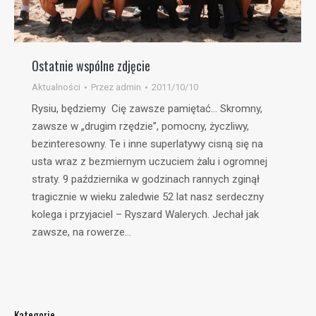
Ostatnie wspólne zdjęcie
Aktualności
Przez
admin
2011/10/10
Rysiu, będziemy Cię zawsze pamiętać… Skromny,
zawsze w „drugim rzędzie”, pomocny, życzliwy,
bezinteresowny. Te i inne superlatywy cisną się na
usta wraz z bezmiernym uczuciem żalu i ogromnej
straty. 9 października w godzinach rannych zginął
tragicznie w wieku zaledwie 52 lat nasz serdeczny
kolega i przyjaciel – Ryszard Walerych. Jechał jak
zawsze, na rowerze…
Kategorie