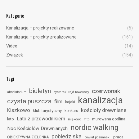
Kategorie
Kanalizacja – projekty realizowane
(5)
Kanalizacja – projekty zrealizowane
(161)
Video
(14)
Związek
(154)
Tagi
biuletyn
czerwonak
absolutorium
cysterski rajd rowerowy
kanalizacja
czysta puszcza
film
kajaki
Kiszkowo
kościoły drewniane
klub turystyczny
konkurs
Lato z przewodnikiem
lato
murowana goślina
miękowo
mtb
nordic walking
Noc Kościołów Drewnianych
pobiedziska
praca
OBIEKTYWNA ZIELONKA
powiat poznański