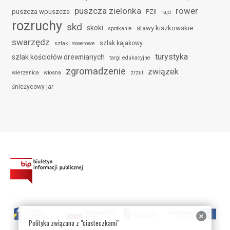
puszcza zielonka
rower
puszcza wpuszcza
PZII
rajd
rozruchy
skd
skoki
stawy kiszkowskie
spotkanie
swarzędz
szlak kajakowy
szlaki rowerowe
turystyka
szlak kościołów drewnianych
targi edukacyjne
zgromadzenie
związek
wierzenica
wiosna
zrzut
śnieżycowy jar
Polityka związana z "ciasteczkami"