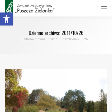
Otwórz pasek narzędzi
Dzienne archiwa:
2011/10/26
Jesteś tutaj:
Strona główna
2011
październik
26