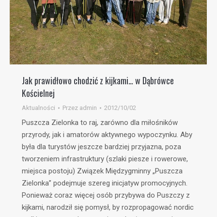
Jak prawidłowo chodzić z kijkami… w Dąbrówce
Kościelnej
Aktualności
Przez
admin
2012/10/02
Puszcza Zielonka to raj, zarówno dla miłośników
przyrody, jak i amatorów aktywnego wypoczynku. Aby
była dla turystów jeszcze bardziej przyjazna, poza
tworzeniem infrastruktury (szlaki piesze i rowerowe,
miejsca postoju) Związek Międzygminny „Puszcza
Zielonka” podejmuje szereg inicjatyw promocyjnych.
Ponieważ coraz więcej osób przybywa do Puszczy z
kijkami, narodził się pomysł, by rozpropagować nordic