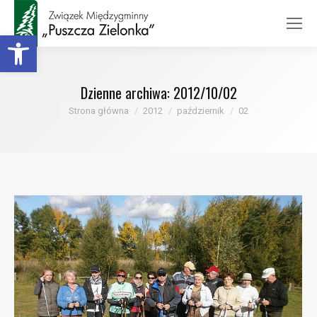
Otwórz pasek narzędzi
Dzienne archiwa:
2012/10/02
Jesteś tutaj:
Strona główna
2012
październik
02