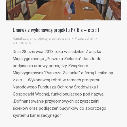
Umowa z wykonawcą projektu PZ Bis – etap I
Kanalizacja - projekty zrealizowane
Przez
admin
2013/07/01
Dnia 28 czerwca 2013 roku w siedzibie Związku
Międzygminnego „Puszcza Zielonka” doszło do
podpisania umowy pomiędzy Związkiem
Międzygminnym ”Puszcza Zielonka” a firmą Lepiko sp.
z o.o. – Wykonawcą robót w ramach programu
Narodowego Funduszu Ochrony Środowiska i
Gospodarki Wodnej, funkcjonującego pod nazwą:
„Dofinansowanie przydomowych oczyszczalni
ścieków oraz podłączeń budynków do zbiorczego
systemu kanalizacyjnego.”