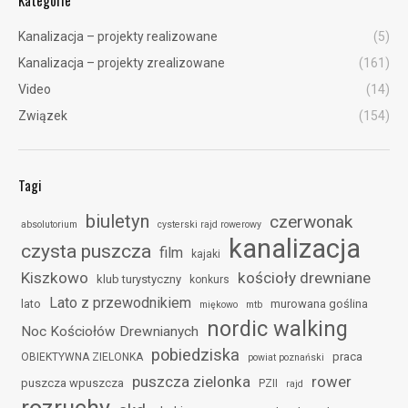
Kanalizacja – projekty realizowane
(5)
Kanalizacja – projekty zrealizowane
(161)
Video
(14)
Związek
(154)
Tagi
biuletyn
czerwonak
absolutorium
cysterski rajd rowerowy
kanalizacja
czysta puszcza
film
kajaki
Kiszkowo
kościoły drewniane
klub turystyczny
konkurs
Lato z przewodnikiem
lato
murowana goślina
miękowo
mtb
nordic walking
Noc Kościołów Drewnianych
pobiedziska
praca
OBIEKTYWNA ZIELONKA
powiat poznański
puszcza zielonka
rower
puszcza wpuszcza
PZII
rajd
rozruchy