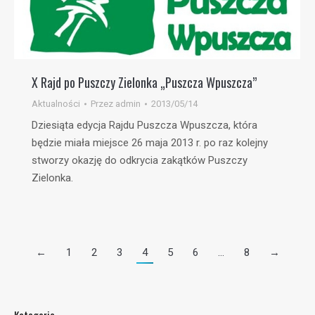
X Rajd po Puszczy Zielonka „Puszcza Wpuszcza”
Aktualności
Przez
admin
2013/05/14
Dziesiąta edycja Rajdu Puszcza Wpuszcza, która
będzie miała miejsce 26 maja 2013 r. po raz kolejny
stworzy okazję do odkrycia zakątków Puszczy
Zielonka.
←
1
2
3
4
5
6
…
8
→
Kategorie