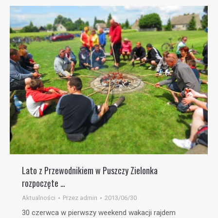
Lato z Przewodnikiem w Puszczy Zielonka
rozpoczęte …
Aktualności
Przez
admin
2013/06/30
30 czerwca w pierwszy weekend wakacji rajdem