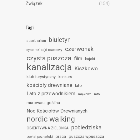
Związek
(154)
Tagi
biuletyn
absolutorium
czerwonak
cysterski rajd rowerowy
czysta puszcza
film
kajaki
kanalizacja
Kiszkowo
klub turystyczny
konkurs
kościoły drewniane
lato
Lato z przewodnikiem
miękowo
mtb
murowana goślina
Noc Kościołów Drewnianych
nordic walking
pobiedziska
OBIEKTYWNA ZIELONKA
praca
puszcza wpuszcza
powiat poznański