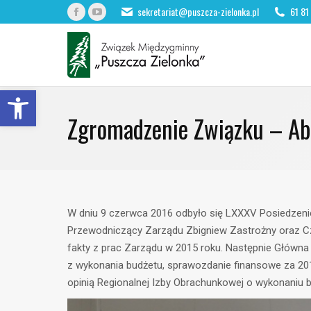
sekretariat@puszcza-zielonka.pl
61 81
Facebook
YouTube
page
page
opens
opens
in
in
Otwórz pasek narzędzi
new
new
window
window
Zgromadzenie Związku – Ab
W dniu 9 czerwca 2016 odbyło się LXXXV Posiedzen
Przewodniczący Zarządu Zbigniew Zastrożny oraz C
fakty z prac Zarządu w 2015 roku. Następnie Główna
z wykonania budżetu, sprawozdanie finansowe za 2
opinią Regionalnej Izby Obrachunkowej o wykonaniu b