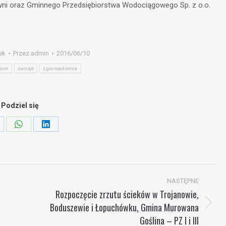
wni oraz Gminnego Przedsiębiorstwa Wodociągowego Sp. z o.o.
ek
Przez
admin
2016/06/10
rium
zarząd
zgromadzenie
Podziel się
are
Share
Share
on
on
cebook
WhatsApp
LinkedIn
NASTĘPNE
Rozpoczęcie zrzutu ścieków w Trojanowie,
Boduszewie i Łopuchówku, Gmina Murowana
Następny
Goślina – PZ I i III
wpis: