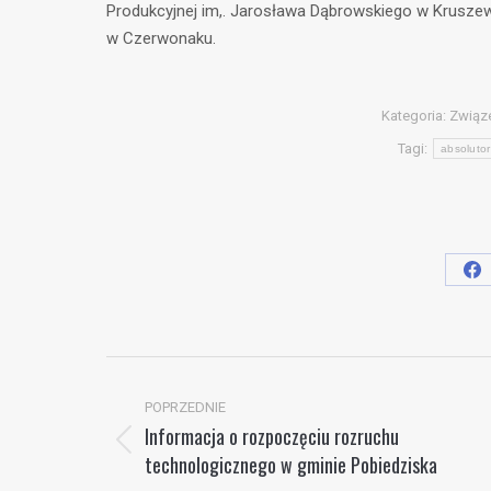
Produkcyjnej im,. Jarosława Dąbrowskiego w Krusze
w Czerwonaku.
Kategoria:
Związ
Tagi:
absoluto
Sh
on
Fa
Nawigacja
wpisów
POPRZEDNIE
Informacja o rozpoczęciu rozruchu
Poprzedni
technologicznego w gminie Pobiedziska
wpis: