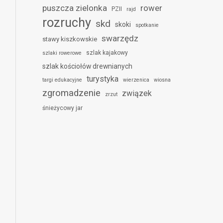
puszcza zielonka
rower
PZII
rajd
rozruchy
skd
skoki
spotkanie
swarzędz
stawy kiszkowskie
szlak kajakowy
szlaki rowerowe
szlak kościołów drewnianych
turystyka
targi edukacyjne
wierzenica
wiosna
zgromadzenie
związek
zrzut
śnieżycowy jar