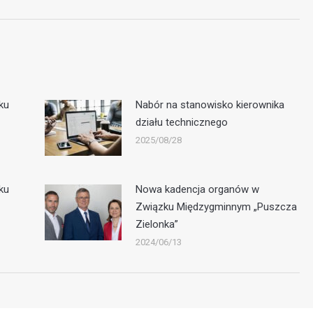
ku
Nabór na stanowisko kierownika
działu technicznego
2025/08/28
ku
Nowa kadencja organów w
Związku Międzygminnym „Puszcza
Zielonka”
2024/06/13