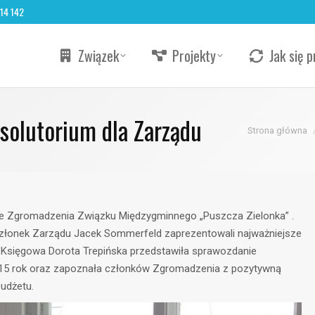
 14 142
Związek
Projekty
Jak się p
solutorium dla Zarządu
Jesteś tutaj:
Strona główna
ie Zgromadzenia Związku Międzygminnego „Puszcza Zielonka” .
złonek Zarządu Jacek Sommerfeld zaprezentowali najważniejsze
 Księgowa Dorota Trepińska przedstawiła sprawozdanie
015 rok oraz zapoznała członków Zgromadzenia z pozytywną
udżetu.