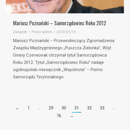
Mariusz Poznański – Samorządowiec Roku 2012
Związek
Przez
admin
2013/01/10
Mariusz Poznański – Przewodniczący Zgromadzenia
Związku Międzygminnego „Puszcza Zielonka”, Wójt
Gminy Czerwonak otrzymał tytuł Samorządowca
Roku 2012. Tytuł „Samorządowiec Roku” nadaje
ogólnopolski miesięcznik „Wspólnota” – Pismo
Samorządu Terytorialnego.
←
1
…
29
30
31
32
33
…
76
→