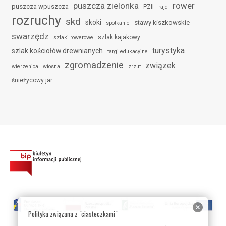
puszcza zielonka
rower
puszcza wpuszcza
PZII
rajd
rozruchy
skd
skoki
stawy kiszkowskie
spotkanie
swarzędz
szlak kajakowy
szlaki rowerowe
turystyka
szlak kościołów drewnianych
targi edukacyjne
zgromadzenie
związek
wierzenica
wiosna
zrzut
śnieżycowy jar
Polityka związana z "ciasteczkami"