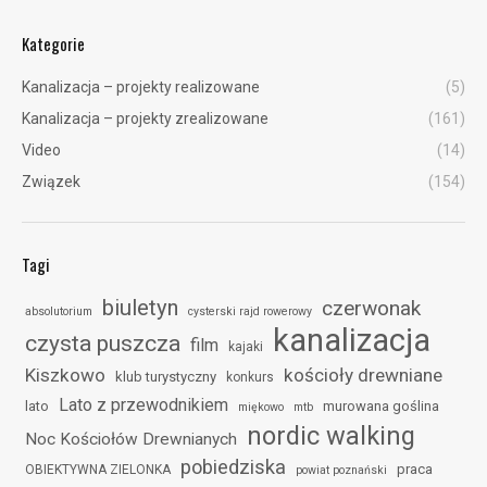
Kategorie
Kanalizacja – projekty realizowane
(5)
Kanalizacja – projekty zrealizowane
(161)
Video
(14)
Związek
(154)
Tagi
biuletyn
czerwonak
absolutorium
cysterski rajd rowerowy
kanalizacja
czysta puszcza
film
kajaki
Kiszkowo
kościoły drewniane
klub turystyczny
konkurs
Lato z przewodnikiem
lato
murowana goślina
miękowo
mtb
nordic walking
Noc Kościołów Drewnianych
pobiedziska
praca
OBIEKTYWNA ZIELONKA
powiat poznański