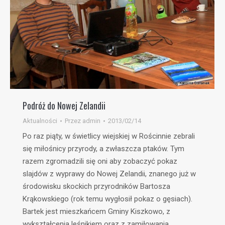
Podróż do Nowej Zelandii
Aktualności
Przez
admin
2013/02/14
Po raz piąty, w świetlicy wiejskiej w Rościnnie zebrali
się miłośnicy przyrody, a zwłaszcza ptaków. Tym
razem zgromadzili się oni aby zobaczyć pokaz
slajdów z wyprawy do Nowej Zelandii, znanego już w
środowisku skockich przyrodników Bartosza
Krąkowskiego (rok temu wygłosił pokaz o gęsiach).
Bartek jest mieszkańcem Gminy Kiszkowo, z
wykształcenia leśnikiem oraz z zamiłowania