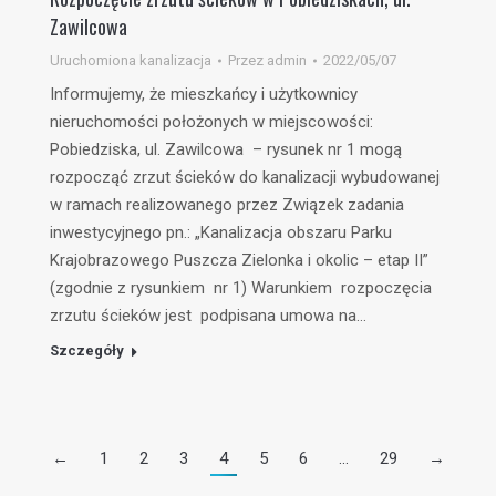
Zawilcowa
Uruchomiona kanalizacja
Przez
admin
2022/05/07
Informujemy, że mieszkańcy i użytkownicy
nieruchomości położonych w miejscowości:
Pobiedziska, ul. Zawilcowa – rysunek nr 1 mogą
rozpocząć zrzut ścieków do kanalizacji wybudowanej
w ramach realizowanego przez Związek zadania
inwestycyjnego pn.: „Kanalizacja obszaru Parku
Krajobrazowego Puszcza Zielonka i okolic – etap II”
(zgodnie z rysunkiem nr 1) Warunkiem rozpoczęcia
zrzutu ścieków jest podpisana umowa na…
Szczegóły
←
1
2
3
4
5
6
…
29
→