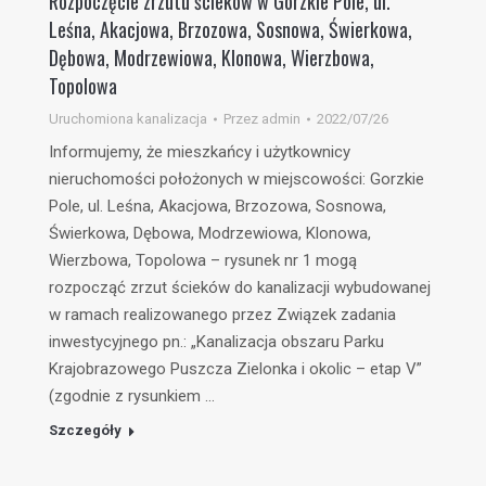
Rozpoczęcie zrzutu ścieków w Gorzkie Pole, ul.
Leśna, Akacjowa, Brzozowa, Sosnowa, Świerkowa,
Dębowa, Modrzewiowa, Klonowa, Wierzbowa,
Topolowa
Uruchomiona kanalizacja
Przez
admin
2022/07/26
Informujemy, że mieszkańcy i użytkownicy
nieruchomości położonych w miejscowości: Gorzkie
Pole, ul. Leśna, Akacjowa, Brzozowa, Sosnowa,
Świerkowa, Dębowa, Modrzewiowa, Klonowa,
Wierzbowa, Topolowa – rysunek nr 1 mogą
rozpocząć zrzut ścieków do kanalizacji wybudowanej
w ramach realizowanego przez Związek zadania
inwestycyjnego pn.: „Kanalizacja obszaru Parku
Krajobrazowego Puszcza Zielonka i okolic – etap V”
(zgodnie z rysunkiem …
Szczegóły