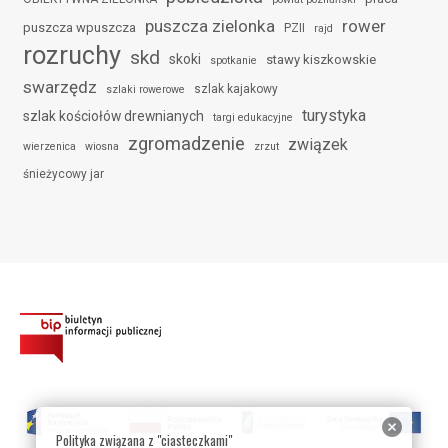
puszcza zielonka
rower
puszcza wpuszcza
PZII
rajd
rozruchy
skd
skoki
stawy kiszkowskie
spotkanie
swarzędz
szlak kajakowy
szlaki rowerowe
turystyka
szlak kościołów drewnianych
targi edukacyjne
zgromadzenie
związek
wierzenica
wiosna
zrzut
śnieżycowy jar
Polityka związana z "ciasteczkami"