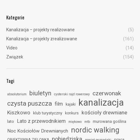
Kategorie
Kanalizacja – projekty realizowane
(5)
Kanalizacja – projekty zrealizowane
(161)
Video
(14)
Związek
(154)
Tagi
biuletyn
czerwonak
absolutorium
cysterski rajd rowerowy
kanalizacja
czysta puszcza
film
kajaki
Kiszkowo
kościoły drewniane
klub turystyczny
konkurs
Lato z przewodnikiem
lato
murowana goślina
miękowo
mtb
nordic walking
Noc Kościołów Drewnianych
pobiedziska
praca
OBIEKTYWNA ZIELONKA
powiat poznański