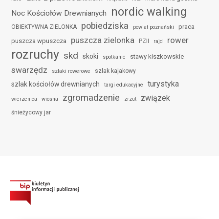
nordic walking
Noc Kościołów Drewnianych
pobiedziska
praca
OBIEKTYWNA ZIELONKA
powiat poznański
puszcza zielonka
rower
puszcza wpuszcza
PZII
rajd
rozruchy
skd
skoki
stawy kiszkowskie
spotkanie
swarzędz
szlak kajakowy
szlaki rowerowe
turystyka
szlak kościołów drewnianych
targi edukacyjne
zgromadzenie
związek
wierzenica
wiosna
zrzut
śnieżycowy jar