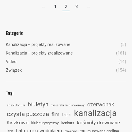
←
1
2
3
→
Kategorie
Kanalizacja – projekty realizowane
(5)
Kanalizacja – projekty zrealizowane
(161)
Video
(14)
Związek
(154)
Tagi
biuletyn
czerwonak
absolutorium
cysterski rajd rowerowy
kanalizacja
czysta puszcza
film
kajaki
Kiszkowo
kościoły drewniane
klub turystyczny
konkurs
Lato z przewodnikiem
lato
murowana goślina
miękowo
mtb